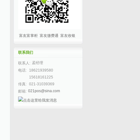
富友富掌柜
富友缴费通
富友收银
联系我们
孟经理
联系人:
电话:
18621939580
15618161225
传真:
021-31039369
021pos@sina.com
邮箱: