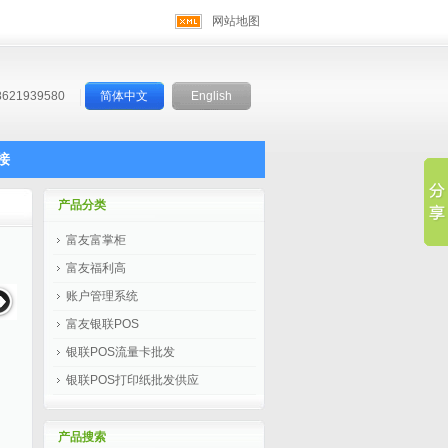
网站地图
8621939580
简体中文
English
接
产品分类
富友富掌柜
富友福利高
账户管理系统
富友银联POS
银联POS流量卡批发
银联POS打印纸批发供应
产品搜索