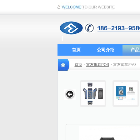
首页
公司介绍
产品
首页
>
富友银联POS
> 富友富掌柜A8