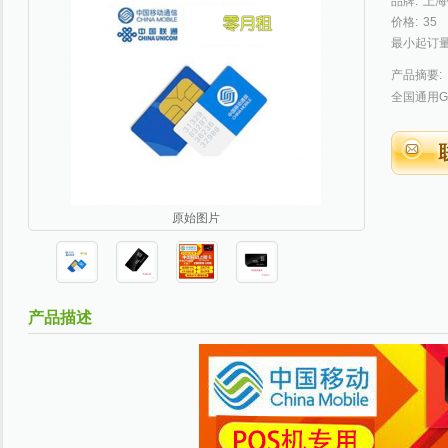
品牌:
上海
价格:
35
最小起订量
产品摘要:
全国通用G
原始图片
产品描述